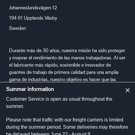
Johanneslundsvägen 12
194 61 Upplands Väsby
Sweden
Durante más de 30 años, nuestra misión ha sido proteger
y mejorar el rendimiento de las manos trabajadoras. Al ser
el fabricante más rápido, sostenible e innovador de
guantes de trabajo de primera calidad para una amplia
gama de industrias, nuestro objetivo es hacer que las
personas estén más seguras y saludables en el trabajo.
Summer information
Customer Service is open as usual throughout the
Medios de comunicación social
summer.
Please note that traffic with our freight carriers is limited
during the summer period. Some deliveries may therefore
be delayed between June 22 - August 9.