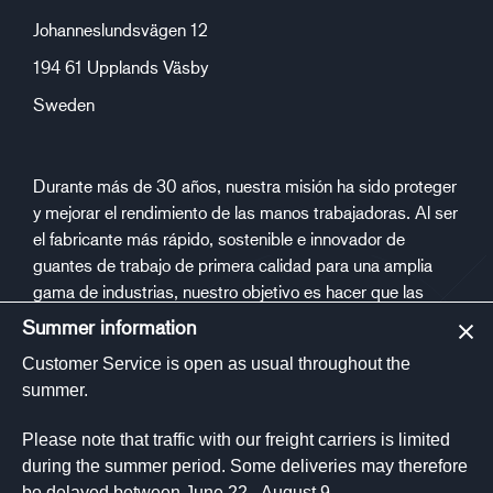
Johanneslundsvägen 12
194 61 Upplands Väsby
Sweden
Durante más de 30 años, nuestra misión ha sido proteger
y mejorar el rendimiento de las manos trabajadoras. Al ser
el fabricante más rápido, sostenible e innovador de
guantes de trabajo de primera calidad para una amplia
gama de industrias, nuestro objetivo es hacer que las
personas estén más seguras y saludables en el trabajo.
Summer information
Customer Service is open as usual throughout the
Medios de comunicación social
summer.
Please note that traffic with our freight carriers is limited
during the summer period. Some deliveries may therefore
be delayed between June 22 - August 9.