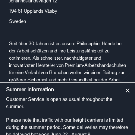
Johanneslundsvägen 12
194 61 Upplands Väsby
Sweden
Seit über 30 Jahren ist es unsere Philosophie, Hände bei
der Arbeit schützen und ihre Leistungsfähigkeit zu
optimieren. Als schnellster, nachhaltigster und
innovativster Hersteller von Premium-Arbeitshandschuhen
für eine Vielzahl von Branchen wollen wir einen Beitrag zur
größerer Sicherheit und mehr Gesundheit bei der Arbeit
leisten.
Summer information
Customer Service is open as usual throughout the
Sozialen Medien
summer.
Please note that traffic with our freight carriers is limited
during the summer period. Some deliveries may therefore
be delayed between June 22 - August 9.