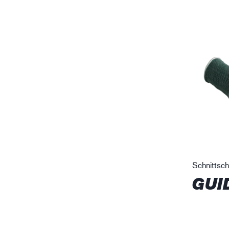
Schnittsc
GUI