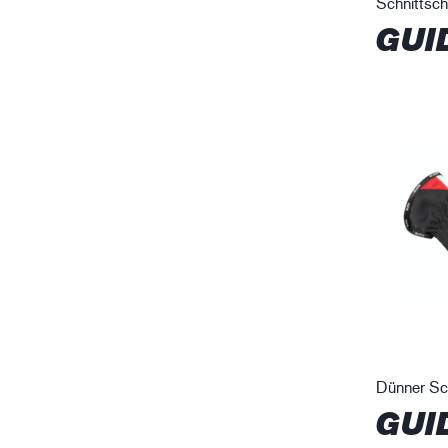
Schnittsc
GUI
Dünner Sc
GUI