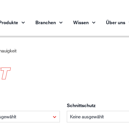
Produkte
Branchen
Wissen
Über uns
auigkeit
Produkte pro Branche
Innovation
Ein
T
Automobilindustrie
Unsere innovativen Produkte
Stahlindustrie
Stahlindustrie
M
Maschinenbau
Erdöl- und Gasindustrie
Schnittschutz
Baugewerbe
Logistik
sgewählt
Keine ausgewählt