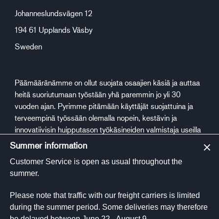
Johanneslundsvägen 12
194 61 Upplands Väsby
Sweden
Päämääränämme on ollut suojata osaajien käsiä ja auttaa
heitä suoriutumaan työstään yhä paremmin jo yli 30
vuoden ajan. Pyrimme pitämään käyttäjät suojattuina ja
terveempinä työssään olemalla nopein, kestävin ja
innovatiivisin huipputason työkäsineiden valmistaja useilla
eri toimialoilla.
Summer information
Customer Service is open as usual throughout the
Sosiaalinen media
summer.
Please note that traffic with our freight carriers is limited
during the summer period. Some deliveries may therefore
be delayed between June 22 - August 9.