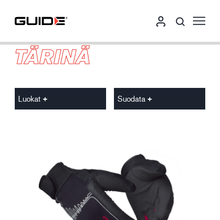
TÄRINÄ
Luokat
Suodata