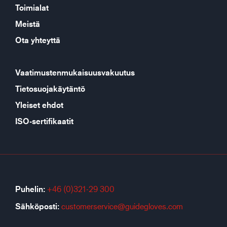
Toimialat
Meistä
Ota yhteyttä
Vaatimustenmukaisuusvakuutus
Tietosuojakäytäntö
Yleiset ehdot
ISO-sertifikaatit
Puhelin:
+46 (0)321-29 300
Sähköposti:
customerservice@guidegloves.com