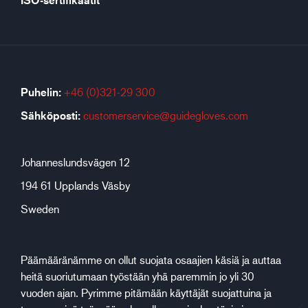
ISO-sertifikaatit
Puhelin:
+46 (0)321-29 300
Sähköposti:
customerservice@guidegloves.com
Johanneslundsvägen 12
194 61 Upplands Väsby
Sweden
Päämääränämme on ollut suojata osaajien käsiä ja auttaa
heitä suoriutumaan työstään yhä paremmin jo yli 30
vuoden ajan. Pyrimme pitämään käyttäjät suojattuina ja