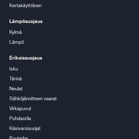
Kertakäyttöinen
Lämpösuojaus
Kylmä
Lämpö
Erikoissuojaus
Isku
Tärinä
Neulat
Sähköjännitteen vaarat
Virkapuvut
Puhdastila
Käsivarsisuojat
Puutarha