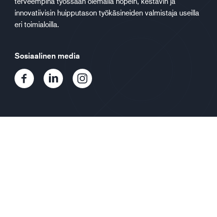
terveempinä työssään olemalla nopein, kestävin ja
innovatiivisin huipputason työkäsineiden valmistaja useilla
eri toimialoilla.
Sosiaalinen media