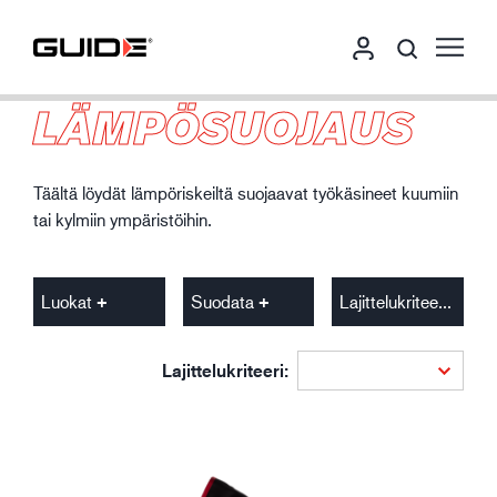
LÄMPÖSUOJAUS
Täältä löydät lämpöriskeiltä suojaavat työkäsineet kuumiin
tai kylmiin ympäristöihin.
Luokat
Suodata
Lajittelukriteeri
Lajittelukriteeri: