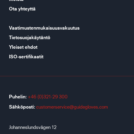
Ota yhteyttä
Vaatimustenmukaisuusvakuutus
Tietosuojakäytäntö
Yleiset ehdot
ISO-sertifikaatit
Puhelin:
+46 (0)321-29 300
Sähköposti:
customerservice@guidegloves.com
Johanneslundsvägen 12