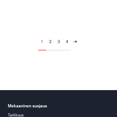
1
2
3
4
Mekaaninen suojaus
Tarkkuus