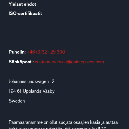
Yleiset ehdot
ISO-sertifikaatit
Puhelin:
+46 (0)321-29 300
Sähköposti:
customerservice@guidegloves.com
Johanneslundsvägen 12
194 61 Upplands Väsby
Sweden
Päämääränämme on ollut suojata osaajien käsiä ja auttaa
heitä suoriutumaan työstään yhä paremmin jo yli 30