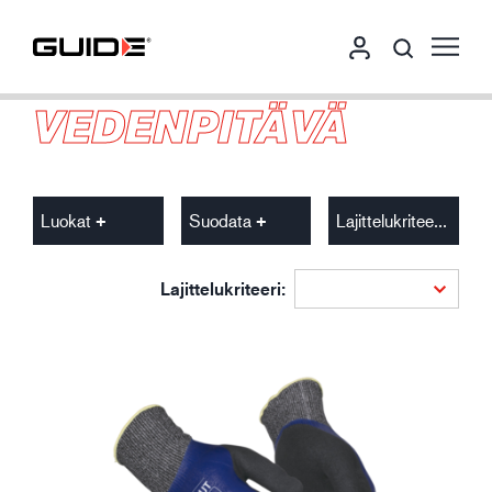
VEDENPITÄVÄ
Luokat
Suodata
Lajittelukriteeri
Lajittelukriteeri: