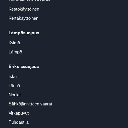
Kestokäyttöinen
Kertakäyttöinen
Lämpösuojaus
Kylmä
Lämpö
Erikoissuojaus
Isku
Tärinä
Neulat
Sähköjännitteen vaarat
Virkapuvut
Puhdastila