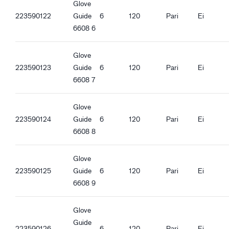
Iskusuojaus
Guide 6608_et-EE_Productsheet.pdf
Glove
Vahvistettu kämmen
223590122
Guide
6
120
Pari
Ei
Viiltosuojaustaso F (ISO 13997)
6608 6
Kosketuslämpösuojaus taso 1 (100 °C, EN 407)
Glove
Laatuominaisuudet
223590123
Guide
6
120
Pari
Ei
DMF-vapaa
6608 7
Lasikuituvapaa
REACH-yhteensopiva
Glove
Elintarvikehyväksytty - Kaikki elintarvikkeet
223590124
Guide
6
120
Pari
Ei
Antistaattinen
6608 8
ESD
Ergonomiset ominaisuudet
Glove
Tiivis istuvuus
223590125
Guide
6
120
Pari
Ei
Hengittävä
6608 9
Tarranauha
Kosketusnäyttötoiminto
Glove
Hyvä kuivapito
Guide
223590126
6
120
Pari
Ei