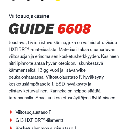
Viiltosuojakäsine
GUIDE
6608
Joustava, tiiviisti istuva käsine, joka on valmistettu Guide
HXFIBR™ -materiaalista. Materiaali takaa uraauurtavan
viiltosuojan ja erinomaisen kosketusherkkyyden. Käsineen
nitriilipinnoite antaa hyvän otepidon. Iskunkestävä
kämmenselkä, 13 gg vuori ja lisävahvike
peukalonhaarassa. Viiltosuojaustaso F, hyväksytty
kosketuslämpötasolle 1, ESD-hyväksytty ja
elintarviketurvallinen. Ranneke on helppo säätää
tarranauhalla. Soveltuu kosketusnäyttöjen käyttämiseen.
Viiltosuojaustaso F
G13 HXFIBR™-filamentti
Kosketuslämmön suojaustaso 1