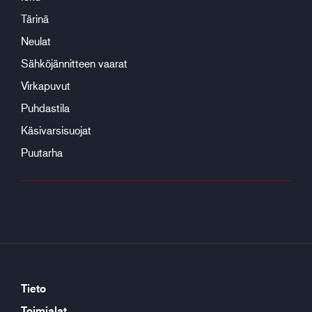
Tärinä
Neulat
Sähköjännitteen vaarat
Virkapuvut
Puhdastila
Käsivarsisuojat
Puutarha
Tieto
Toimialat