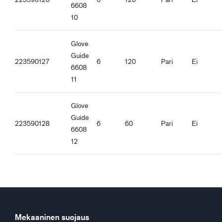
Hyvä märkäpito
6608
Hyvä pito öljyisillä pinnoilla
10
Glove
Guide
223590127
6
120
Pari
Ei
6608
11
Glove
Guide
223590128
6
60
Pari
Ei
6608
12
Mekaaninen suojaus