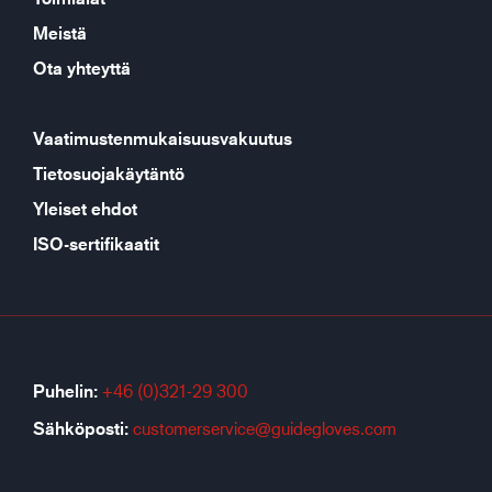
Meistä
Ota yhteyttä
Vaatimustenmukaisuusvakuutus
Tietosuojakäytäntö
Yleiset ehdot
ISO-sertifikaatit
Puhelin:
+46 (0)321-29 300
Sähköposti:
customerservice@guidegloves.com