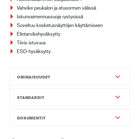
Vahvike peukalon ja etusormen välissä
Iskunvaimennussuoja rystysissä
Soveltuu kosketusnäyttöjen käyttämiseen
Elintarvikehyväksytty
Tiivis istuvuus
ESD-hyväksytty
OMINAISUUDET
STANDARDIT
Kestävyys
8
EN 388:2016
DOKUMENTIT
Näppäryys
4X43FP
6
Käyttöohjeet
IEC 61340-5-1