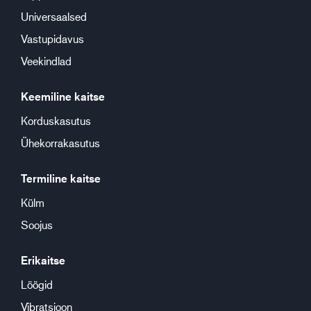
Universaalsed
Vastupidavus
Veekindlad
Keemiline kaitse
Korduskasutus
Ühekorrakasutus
Termiline kaitse
Külm
Soojus
Erikaitse
Löögid
Vibratsioon