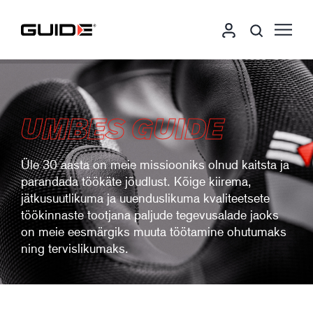
UMBES GUIDE
Üle 30 aasta on meie missiooniks olnud kaitsta ja
parandada töökäte jõudlust. Kõige kiirema,
jätkusuutlikuma ja uuenduslikuma kvaliteetsete
töökinnaste tootjana paljude tegevusalade jaoks
on meie eesmärgiks muuta töötamine ohutumaks
ning tervislikumaks.