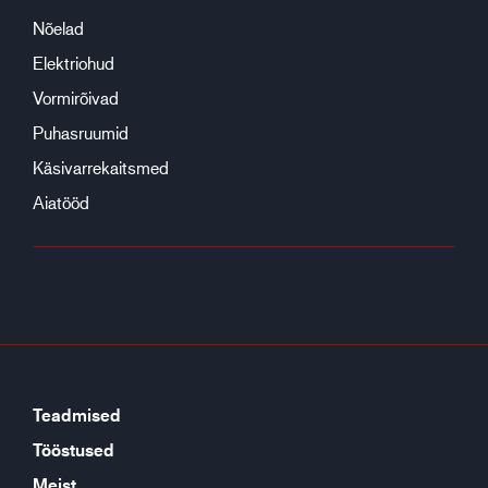
Nõelad
Elektriohud
Vormirõivad
Puhasruumid
Käsivarrekaitsmed
Aiatööd
Teadmised
Tööstused
Meist