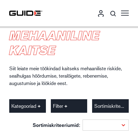
MEHAANILINE
KAITSE
Siit leiate meie töökindad kaitseks mehaaniliste riskide,
sealhulgas hõõrdumise, teralõigete, rebenemise,
augustumise ja löökide eest.
Kategooriad
Filter
Sortimiskriteeriumid
Sortimiskriteeriumid: