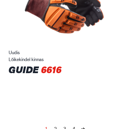
Uudis
Lõikekindel kinnas
GUIDE
6616
1
2
3
4