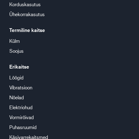
Korduskasutus
Ühekorrakasutus
Termiline kaitse
Külm
Soojus
Erikaitse
Löögid
Vibratsioon
Nõelad
Elektriohud
Vormirõivad
Puhasruumid
Käsivarrekaitsmed