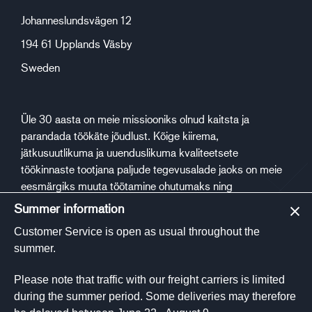
Johanneslundsvägen 12
194 61 Upplands Väsby
Sweden
Üle 30 aasta on meie missiooniks olnud kaitsta ja
parandada töökäte jõudlust. Kõige kiirema,
jätkusuutlikuma ja uuenduslikuma kvaliteetsete
töökinnaste tootjana paljude tegevusalade jaoks on meie
eesmärgiks muuta töötamine ohutumaks ning
tervislikumaks.
Summer information
Customer Service is open as usual throughout the
Sotsiaalmeedia
summer.
Please note that traffic with our freight carriers is limited
during the summer period. Some deliveries may therefore