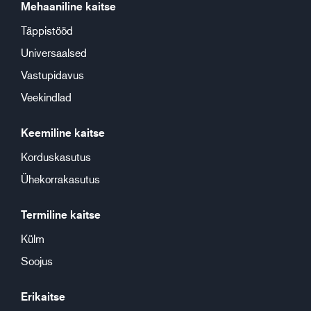
Mehaaniline kaitse
Täppistööd
Universaalsed
Vastupidavus
Veekindlad
Keemiline kaitse
Korduskasutus
Ühekorrakasutus
Termiline kaitse
Külm
Soojus
Erikaitse