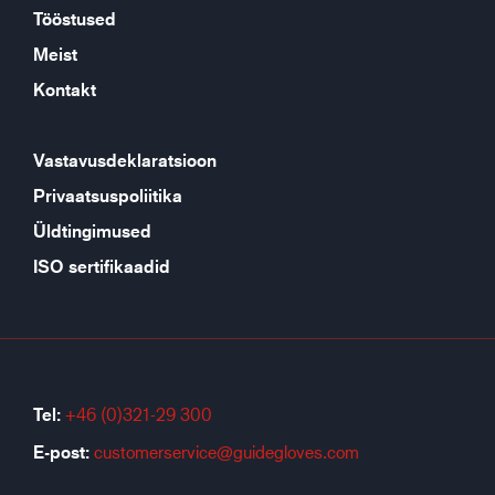
Tööstused
Meist
Kontakt
Vastavusdeklaratsioon
Privaatsuspoliitika
Üldtingimused
ISO sertifikaadid
Tel:
+46 (0)321-29 300
E-post:
customerservice@guidegloves.com