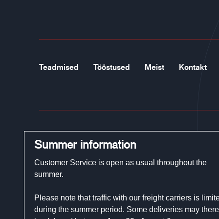
Teadmised
Tööstused
Meist
Kontakt
Summer information
Tel:
+46 (0)321-29 300
Customer Service is open as usual throughout the
E-post:
customerservice@guidegloves.com
summer.
Please note that traffic with our freight carriers is limit
Johanneslundsvägen 12
during the summer period. Some deliveries may there
194 61 Upplands Väsby