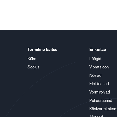
Termiline kaitse
Erikaitse
Külm
Löögid
Soojus
Vibratsioon
Nõelad
Elektriohud
Vormirõivad
Puhasruumid
Käsivarrekaits
Aiatööd