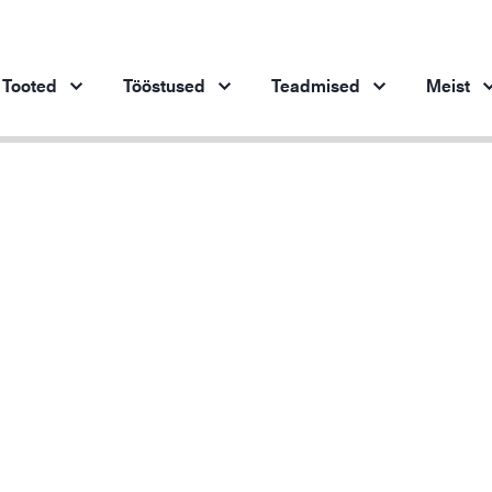
Tooted
Tööstused
Teadmised
Meist
Tooted tööstusharude kaupa
Innovatsioon
Ins
Autotööstus
Meie uuenduslikud tooted
Terasetööstus
Terasetööstus
Ma
Masinaehitus
Nafta- ja gaasitööstus
Ehitustööstus
Logistika