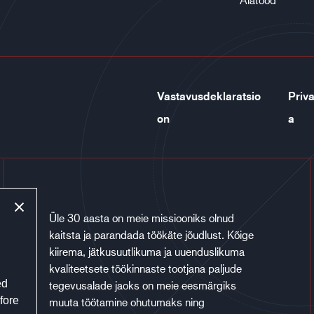
Vastavusdeklaratsio
Priva
on
a
Üle 30 aasta on meie missiooniks olnud
kaitsta ja parandada töökäte jõudlust. Kõige
kiirema, jätkusuutlikuma ja uuenduslikuma
kvaliteetsete töökinnaste tootjana paljude
ed
tegevusalade jaoks on meie eesmärgiks
fore
muuta töötamine ohutumaks ning