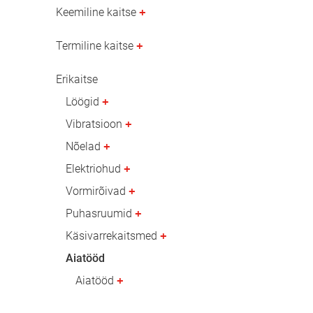
Nafta- ja gaasitööstus
Keemiline kaitse
Termiline kaitse
Erikaitse
Löögid
Vibratsioon
Nõelad
Elektriohud
Vormirõivad
Puhasruumid
Käsivarrekaitsmed
Aiatööd
Aiatööd