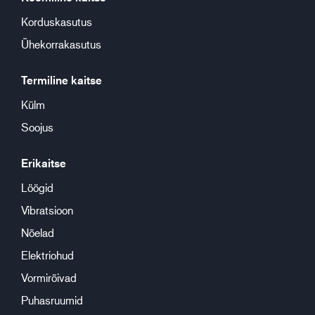
Korduskasutus
Ühekorrakasutus
Termiline kaitse
Külm
Soojus
Erikaitse
Löögid
Vibratsioon
Nõelad
Elektriohud
Vormirõivad
Puhasruumid