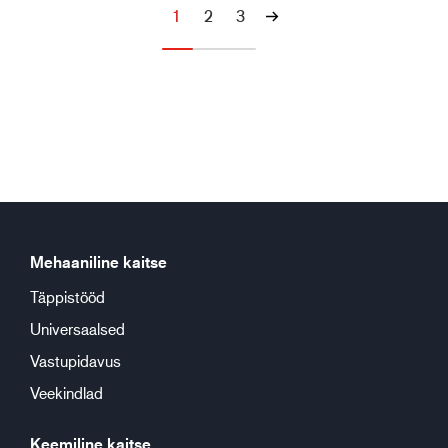
1
2
3
Mehaaniline kaitse
Täppistööd
Universaalsed
Vastupidavus
Veekindlad
Keemiline kaitse