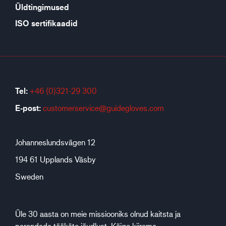
Üldtingimused
ISO sertifikaadid
Tel:
+46 (0)321-29 300
E-post:
customerservice@guidegloves.com
Johanneslundsvägen 12
194 61 Upplands Väsby
Sweden
Üle 30 aasta on meie missiooniks olnud kaitsta ja
parandada töökäte jõudlust. Kõige kiirema,