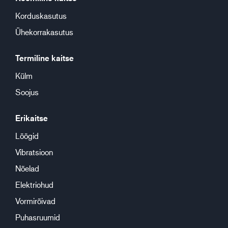
Korduskasutus
Ühekorrakasutus
Termiline kaitse
Külm
Soojus
Erikaitse
Löögid
Vibratsioon
Nõelad
Elektriohud
Vormirõivad
Puhasruumid