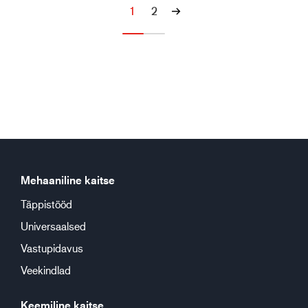
1
2
Mehaaniline kaitse
Täppistööd
Universaalsed
Vastupidavus
Veekindlad
Keemiline kaitse