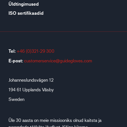
Üldtingimused
ISO sertifikaadid
Tel:
+46 (0)321-29 300
E-post:
customerservice@guidegloves.com
Johanneslundsvägen 12
194 61 Upplands Väsby
Sweden
Üle 30 aasta on meie missiooniks olnud kaitsta ja
parandada töökäte jõudlust. Kõige kiirema,