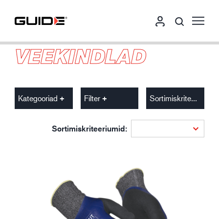
VEEKINDLAD
Kategooriad
Filter
Sortimiskriteeriumid
Sortimiskriteeriumid: