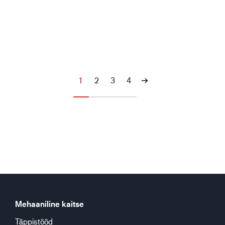
1
2
3
4
Mehaaniline kaitse
Täppistööd