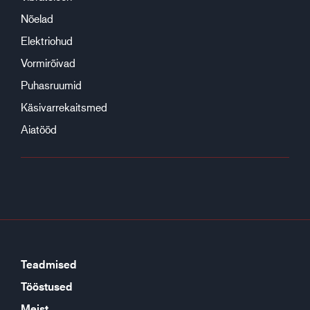
Nõelad
Elektriohud
Vormirõivad
Puhasruumid
Käsivarrekaitsmed
Aiatööd
Teadmised
Tööstused
Meist