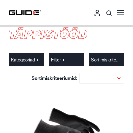
TÄPPISTÖÖD
Kategooriad
Filter
Sortimiskriteeriumid
Sortimiskriteeriumid: