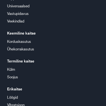
Universaalsed
Vastupidavus
Veekindlad
Keemiline kaitse
Korduskasutus
Ühekorrakasutus
Termiline kaitse
Külm
Soojus
Erikaitse
Löögid
Vibratsioon