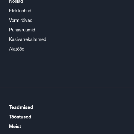
Nõelad
Elektriohud
Vormirõivad
Puhasruumid
Käsivarrekaitsmed
Aiatööd
Teadmised
Tööstused
Meist