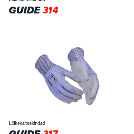
GUIDE
314
Lõikekaitsekindad
GUIDE
317