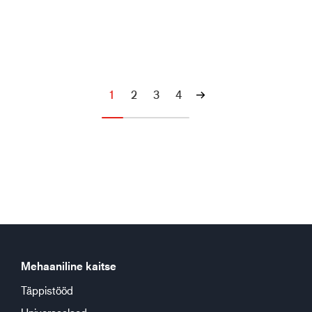
1
2
3
4
Mehaaniline kaitse
Täppistööd