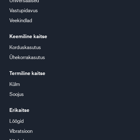
Universaalsed
Vastupidavus
Veekindlad
Keemiline kaitse
Korduskasutus
Ühekorrakasutus
Termiline kaitse
Külm
Soojus
Erikaitse
Löögid
Vibratsioon